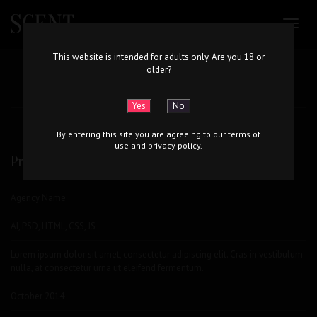
SELF HOSTED VIDEO
This website is intended for adults only. Are you 18 or
older?
ADVERTISING MOVIE
By entering this site you are agreeing to our terms of
use and privacy policy.
Project Details
Agency Name
AI, PSD, HTML, CSS, JS
Lorem ipsum dolor sit amet, consectetur adipiscing elit. Cras in vestibulum
nulla, at consectetur urna ut eleifend fermentum.
October 2014