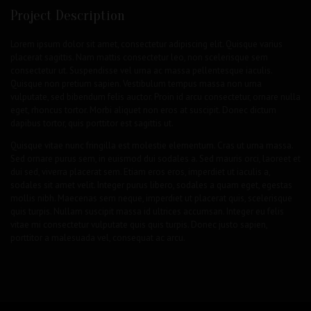
Project Description
Lorem ipsum dolor sit amet, consectetur adipiscing elit. Quisque varius
placerat sagittis. Nam mattis consectetur leo, non scelerisque sem
consectetur ut. Suspendisse vel urna ac massa pellentesque iaculis.
Quisque non pretium sapien. Vestibulum tempus massa non urna
vulputate, sed bibendum felis auctor. Proin id arcu consectetur, ornare nulla
eget, rhoncus tortor. Morbi aliquet non eros at suscipit. Donec dictum
dapibus tortor, quis porttitor est sagittis ut.
Quisque vitae nunc fringilla est molestie elementum. Cras ut urna massa.
Sed ornare purus sem, in euismod dui sodales a. Sed mauris orci, laoreet et
dui sed, viverra placerat sem. Etiam eros eros, imperdiet ut iaculis a,
sodales sit amet velit. Integer purus libero, sodales a quam eget, egestas
mollis nibh. Maecenas sem neque, imperdiet ut placerat quis, scelerisque
quis turpis. Nullam suscipit massa id ultrices accumsan. Integer eu felis
vitae mi consectetur vulputate quis quis turpis. Donec justo sapien,
porttitor a malesuada vel, consequat ac arcu.